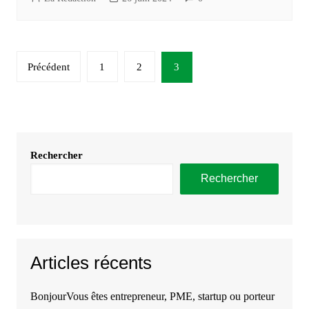
Pagination
Précédent
1
2
3
des
publications
Rechercher
Rechercher
Articles récents
BonjourVous êtes entrepreneur, PME, startup ou porteur