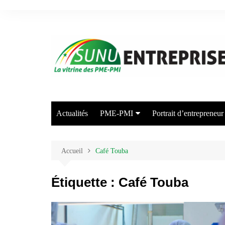
Aller
au
contenu
Actualités
PME-PMI
Portrait d’entrepreneur
Industrie
Commerce
Accueil
Café Touba
Transport/Entreposage
Étiquette :
Café Touba
Agriculture/Elevage
Arts et Industries Créatives
Energie/Environnement