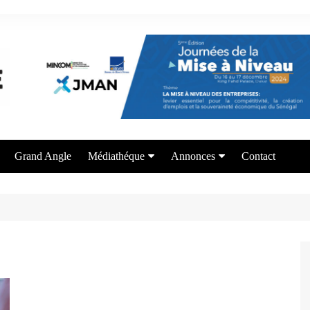
Grand Angle
Médiathéque
Annonces
Contact
Photos
Appel à candidature
Vidéos
Offre de formation
Services aux entrepreneurs