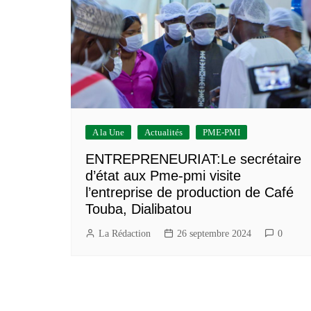
Construction/BTP
Services marchands
A la Une
Actualités
PME-PMI
ENTREPRENEURIAT:Le secrétaire
d’état aux Pme-pmi visite
l’entreprise de production de Café
Touba, Dialibatou
La Rédaction
26 septembre 2024
0