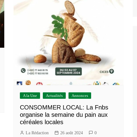
A la Une
Actualités
Annonces
CONSOMMER LOCAL: La Fnbs
organise la semaine du pain aux
céréales locales
La Rédaction
26 août 2024
0