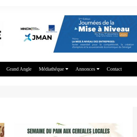
Grand Angle
Médiathéque
Annonces
Contact
Photos
Appel à candidature
Vidéos
Offre de formation
Services aux entrepreneurs