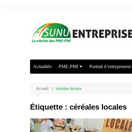
Aller
au
contenu
Actualités
PME-PMI
Portrait d’entrepreneur
Industrie
Commerce
Accueil
céréales locales
Transport/Entreposage
Étiquette :
céréales locales
Agriculture/Elevage
Arts et Industries Créatives
Energie/Environnement