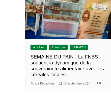
Construction/BTP
Services marchands
A la Une
Actualités
PME-PMI
SEMAINE DU PAIN : La FNBS
soutient la dynamique de la
souveraineté alimentaire avec les
céréales locales
La Rédaction
10 septembre 2024
0