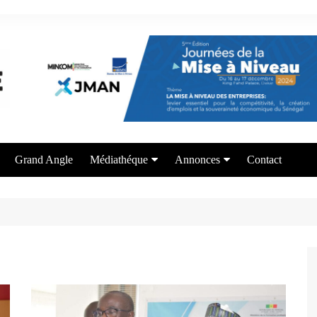
Grand Angle
Médiathéque
Annonces
Contact
Photos
Appel à candidature
Vidéos
Offre de formation
Services aux entrepreneurs