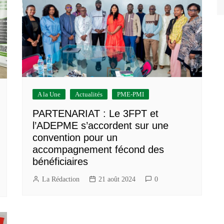
A la Une
Actualités
PME-PMI
PARTENARIAT : Le 3FPT et
l’ADEPME s’accordent sur une
convention pour un
accompagnement fécond des
bénéficiaires
La Rédaction
21 août 2024
0