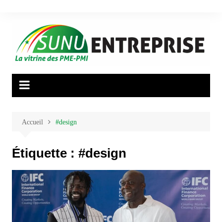
Aller
au
contenu
Accueil
#design
Étiquette :
#design