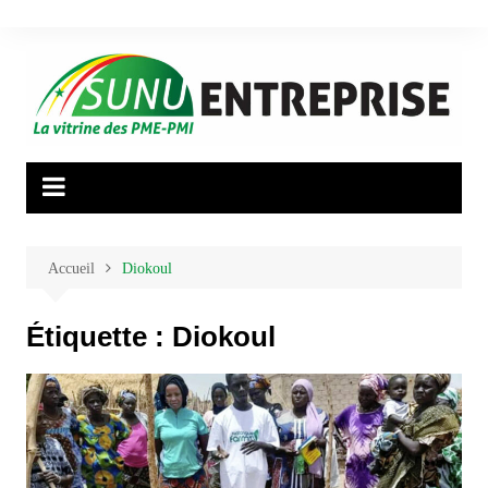
Aller
au
contenu
Accueil
Diokoul
Étiquette :
Diokoul