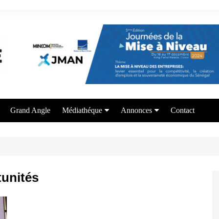
Grand Angle
Médiathéque
Annonces
Contact
Photos
Appel à candidature
Vidéos
Offre de formation
Services aux entrepreneurs
unités