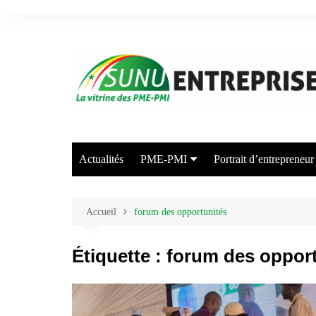
Aller
au
contenu
Actualités
PME-PMI
Portrait d’entrepreneur
Industrie
Commerce
Accueil
forum des opportunités
Transport/Entreposage
Étiquette :
forum des opport
Agriculture/Elevage
Arts et Industries Créatives
Energie/Environnement