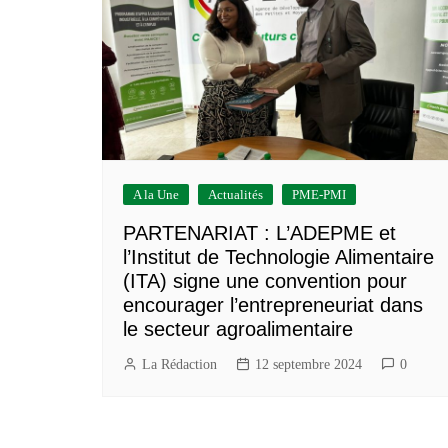
Construction/BTP
Services marchands
A la Une
Actualités
PME-PMI
PARTENARIAT : L’ADEPME et
l’Institut de Technologie Alimentaire
(ITA) signe une convention pour
encourager l’entrepreneuriat dans
le secteur agroalimentaire
La Rédaction
12 septembre 2024
0