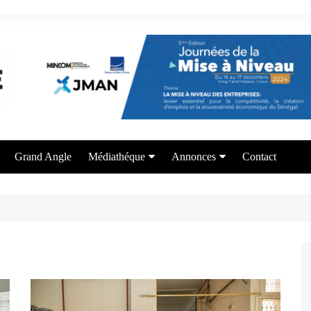
Grand Angle
Médiathéque
Annonces
Contact
Photos
Appel à candidature
Vidéos
Offre de formation
Services aux entrepreneurs