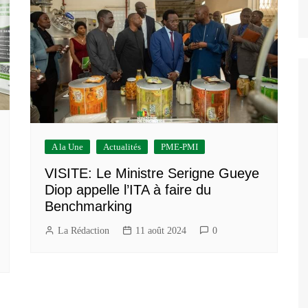
A la Une
Actualités
PME-PMI
VISITE: Le Ministre Serigne Gueye
Diop appelle l’ITA à faire du
Benchmarking
La Rédaction
11 août 2024
0