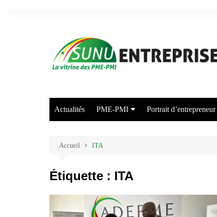
Aller
au
contenu
Actualités
PME-PMI
Portrait d’entrepreneur
Industrie
Commerce
Accueil
ITA
Transport/Entreposage
Étiquette :
ITA
Agriculture/Elevage
Arts et Industries Créatives
Energie/Environnement