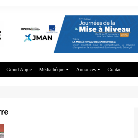
Grand Angle
Médiathéque
Annonces
Contact
Photos
Appel à candidature
Vidéos
Offre de formation
Services aux entrepreneurs
rre