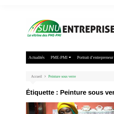
Aller
au
contenu
Actualités
PME-PMI
Portrait d’entrepreneur
Industrie
Commerce
Accueil
Peinture sous verre
Transport/Entreposage
Étiquette :
Peinture sous ve
Agriculture/Elevage
Arts et Industries Créatives
Energie/Environnement