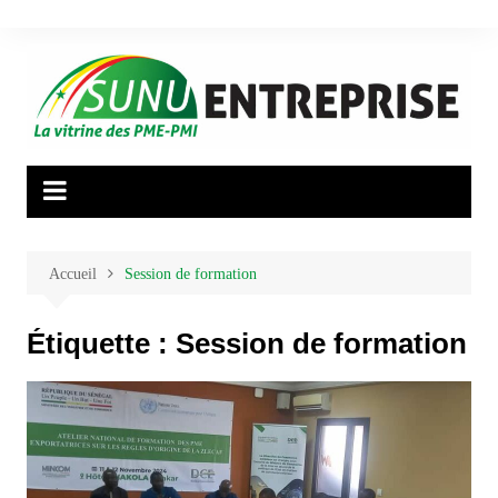
Aller
au
contenu
Accueil
Session de formation
Étiquette :
Session de formation