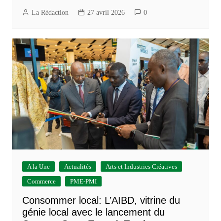
La Rédaction
27 avril 2026
0
A la Une
Actualités
Arts et Industries Créatives
Commerce
PME-PMI
Consommer local: L’AIBD, vitrine du
génie local avec le lancement du