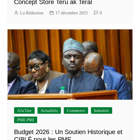
Concept Store Teru ak Teral
La Rédaction
17 décembre 2025
0
A la Une
Actualités
Commerce
Industrie
PME-PMI
Budget 2026 : Un Soutien Historique et
CIBLÉ pour les PME