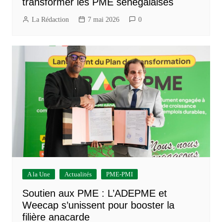
transformer les PME sénégalaises
La Rédaction
7 mai 2026
0
A la Une
Actualités
PME-PMI
Soutien aux PME : L’ADEPME et
Weecap s’unissent pour booster la
filière anacarde