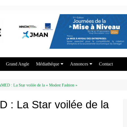
Grand Angle
Médiathéque
Annonces
Contact
Photos
Appel à candidature
Vidéos
Offre de formation
: La Star voilée de la « Modest Fashion »
Services aux entrepreneurs
a Star voilée de la