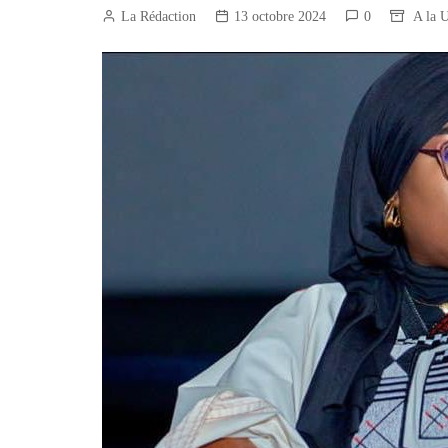
Construction/BTP
La Rédaction
13 octobre 2024
0
A la 
Services marchands