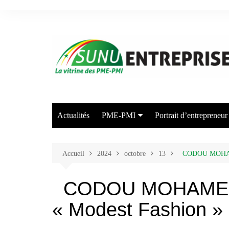
Aller
au
contenu
Actualités
PME-PMI
Portrait d’entrepreneur
Industrie
Commerce
Accueil
2024
octobre
13
CODOU MOHAMED 
Transport/Entreposage
CODOU MOHAMED : L
Agriculture/Elevage
« Modest Fashion »
Arts et Industries Créatives
Energie/Environnement