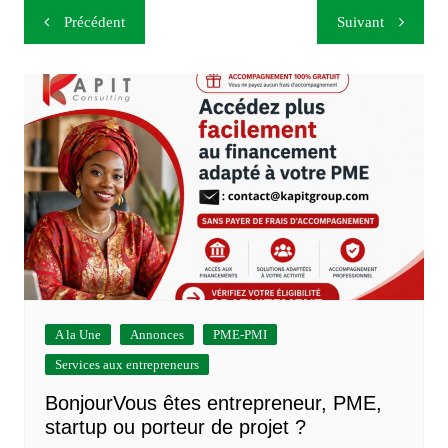
Navigation
Précédent
Suivant
de
l’article
A la Une
Annonces
PME-PMI
Services aux entrepreneurs
BonjourVous êtes entrepreneur, PME,
startup ou porteur de projet ?