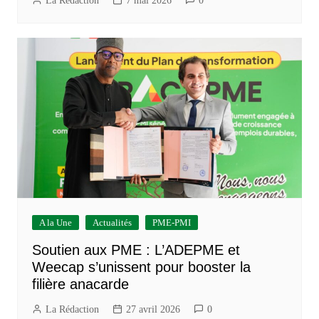
La Rédaction
7 mai 2026
0
A la Une
Actualités
PME-PMI
Soutien aux PME : L’ADEPME et
Weecap s’unissent pour booster la
filière anacarde
La Rédaction
27 avril 2026
0