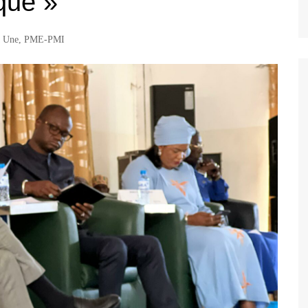
que »
a Une
,
PME-PMI