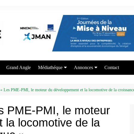
Grand Angle
Médiathéque
Annonces
Contact
Photos
Appel à candidature
Vidéos
Offre de formation
 « Les PME-PMI, le moteur du développement et la locomotive de la croissan
Services aux entrepreneurs
es PME-PMI, le moteur
 la locomotive de la