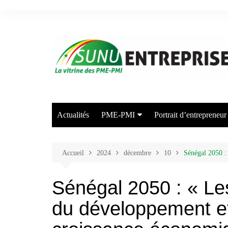
Aller
au
contenu
Actualités
PME-PMI
Portrait d’entrepreneur
Industrie
Commerce
Accueil
2024
décembre
10
Sénégal 2050 :
Transport/Entreposage
Sénégal 2050 : « L
Agriculture/Elevage
du développement et
Arts et Industries Créatives
Energie/Environnement