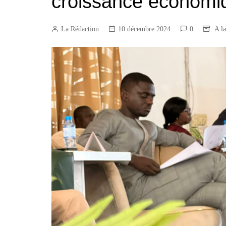
croissance économi
Construction/BTP
Services marchands
La Rédaction
10 décembre 2024
0
A l