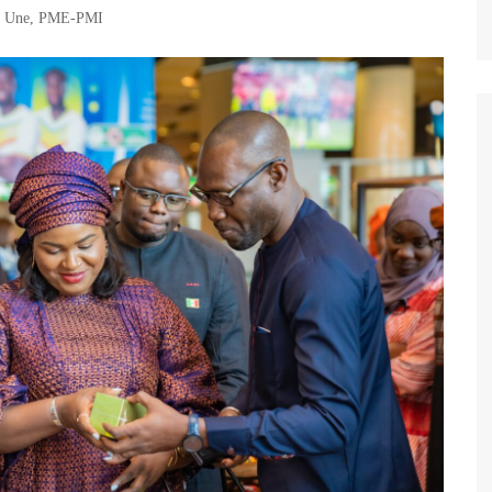
a Une
,
PME-PMI