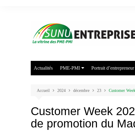
Aller
au
contenu
Actualités
PME-PMI
Portrait d’entrepreneur
Industrie
Commerce
Accueil
2024
décembre
23
Customer Week
Transport/Entreposage
Customer Week 2024
Agriculture/Elevage
de promotion du Ma
Arts et Industries Créatives
Energie/Environnement