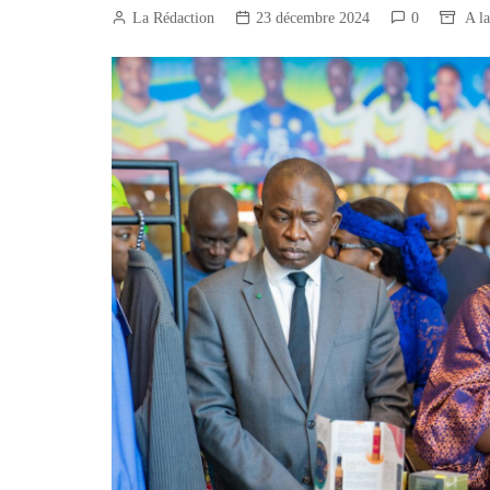
Construction/BTP
La Rédaction
23 décembre 2024
0
A l
Services marchands