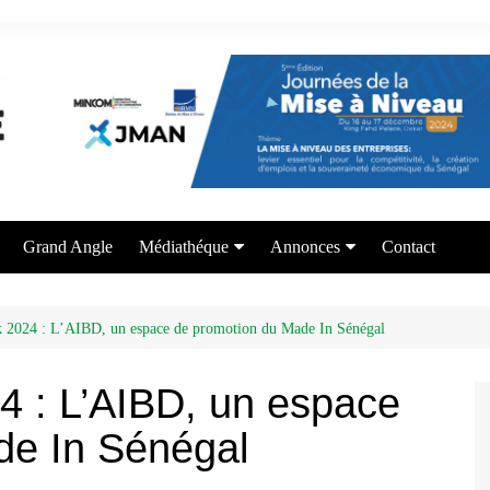
Grand Angle
Médiathéque
Annonces
Contact
Photos
Appel à candidature
Vidéos
Offre de formation
 2024 : L’AIBD, un espace de promotion du Made In Sénégal
Services aux entrepreneurs
 : L’AIBD, un espace
de In Sénégal