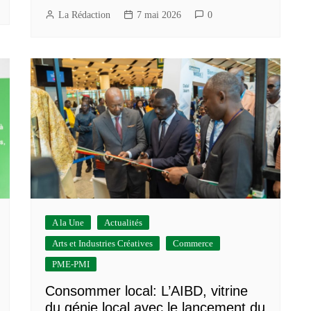
La Rédaction
7 mai 2026
0
A la Une
Actualités
Arts et Industries Créatives
Commerce
PME-PMI
Consommer local: L’AIBD, vitrine
du génie local avec le lancement du