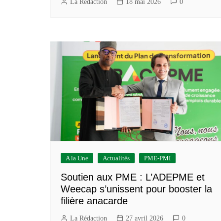
La Rédaction
18 mai 2026
0
A la Une
Actualités
PME-PMI
Soutien aux PME : L’ADEPME et
Weecap s’unissent pour booster la
filière anacarde
La Rédaction
27 avril 2026
0