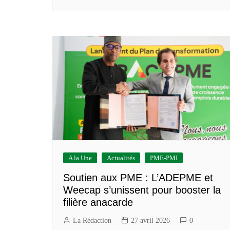
A la Une
Actualités
PME-PMI
Soutien aux PME : L’ADEPME et
Weecap s’unissent pour booster la
filière anacarde
La Rédaction
27 avril 2026
0