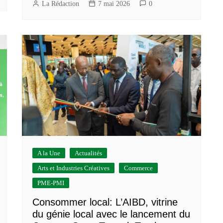
La Rédaction
7 mai 2026
0
A la Une
Actualités
Arts et Industries Créatives
Commerce
PME-PMI
Consommer local: L’AIBD, vitrine
du génie local avec le lancement du