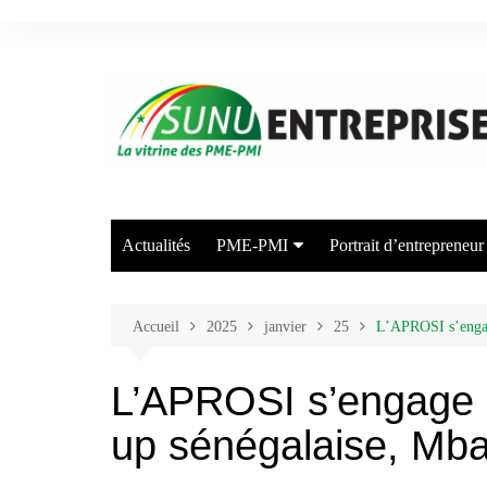
Aller
au
contenu
Actualités
PME-PMI
Portrait d’entrepreneur
Industrie
Commerce
Accueil
2025
janvier
25
L’APROSI s’engag
Transport/Entreposage
L’APROSI s’engage à
Agriculture/Elevage
up sénégalaise, Mba
Arts et Industries Créatives
Energie/Environnement