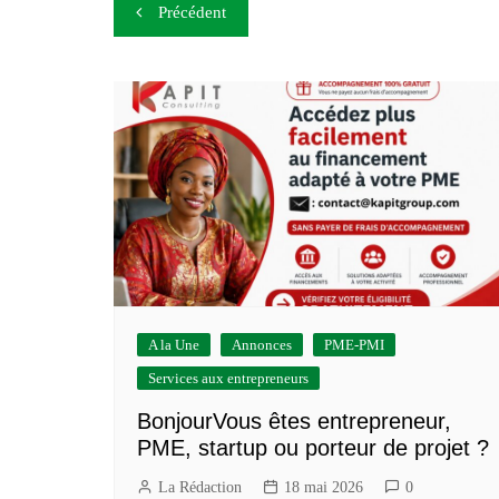
Navigation
Précédent
de
l’article
A la Une
Annonces
PME-PMI
Services aux entrepreneurs
BonjourVous êtes entrepreneur,
PME, startup ou porteur de projet ?
La Rédaction
18 mai 2026
0