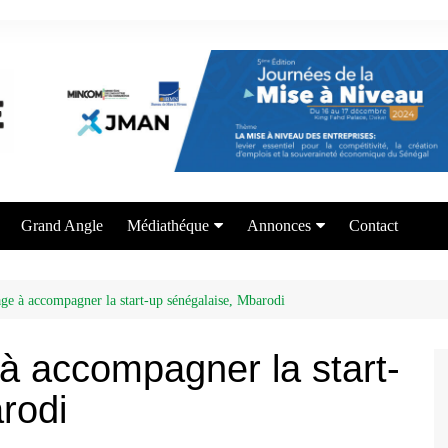
Grand Angle
Médiathéque
Annonces
Contact
Photos
Appel à candidature
Vidéos
Offre de formation
e à accompagner la start-up sénégalaise, Mbarodi
Services aux entrepreneurs
 accompagner la start-
rodi