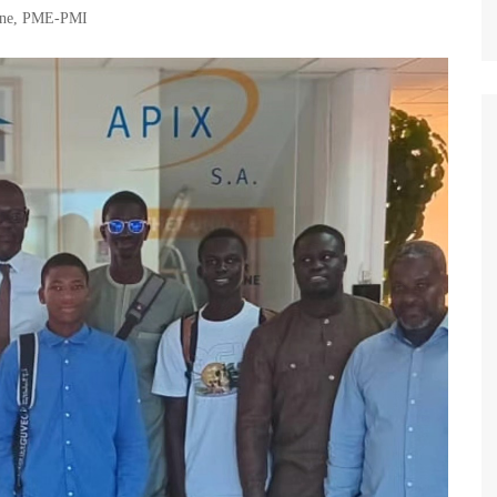
ne
,
PME-PMI