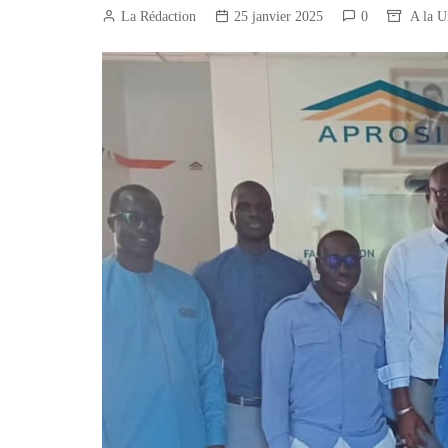
Construction/BTP
La Rédaction
25 janvier 2025
0
A la U
Services marchands