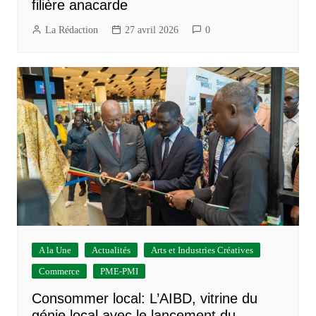
filière anacarde
La Rédaction
27 avril 2026
0
A la Une
Actualités
Arts et Industries Créatives
Commerce
PME-PMI
Consommer local: L’AIBD, vitrine du
génie local avec le lancement du