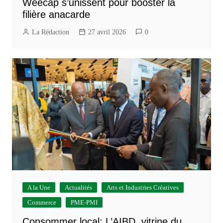
Weecap s’unissent pour booster la
filière anacarde
La Rédaction
27 avril 2026
0
A la Une
Actualités
Arts et Industries Créatives
Commerce
PME-PMI
Consommer local: L’AIBD, vitrine du