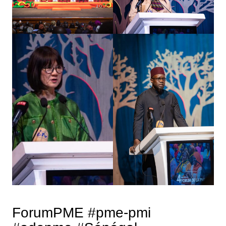
ForumPME #pme-pmi