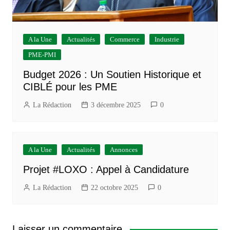
A la Une
Actualités
Commerce
Industrie
PME-PMI
Budget 2026 : Un Soutien Historique et
CIBLÉ pour les PME
La Rédaction
3 décembre 2025
0
A la Une
Actualités
Annonces
Projet #LOXO : Appel à Candidature
La Rédaction
22 octobre 2025
0
Laisser un commentaire