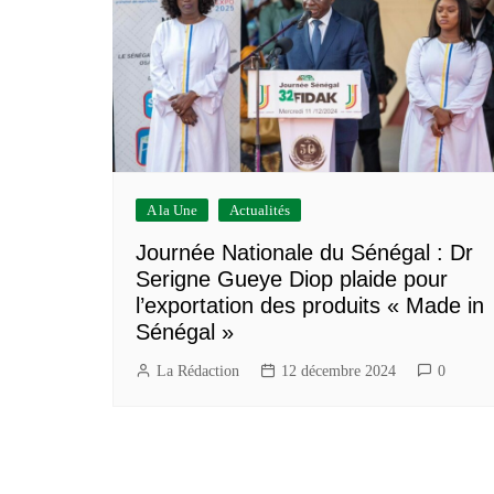
Construction/BTP
Services marchands
A la Une
Actualités
Journée Nationale du Sénégal : Dr
Serigne Gueye Diop plaide pour
l’exportation des produits « Made in
Sénégal »
La Rédaction
12 décembre 2024
0