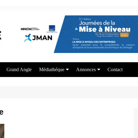
Grand Angle
Médiathéque
Annonces
Contact
Photos
Appel à candidature
Vidéos
Offre de formation
Services aux entrepreneurs
e