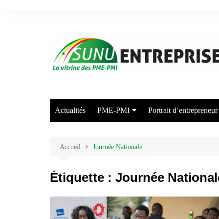
Aller
au
contenu
Actualités
PME-PMI
Portrait d’entrepreneur
Industrie
Commerce
Accueil
Journée Nationale
Transport/Entreposage
Étiquette :
Journée National
Agriculture/Elevage
Arts et Industries Créatives
Energie/Environnement